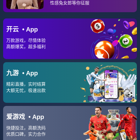
相通。
这场比赛之所以被称为“豪门对决”，不仅因为两队当今的国际足联排
名与历史底蕴，更在于他们所展现的现代足球精粹，匈牙利队用这场
胜利证明了“足球是传递的艺术”——在个人能力备受追捧的当今足
坛，默契的团队配合依然是取胜的核心要素，全队跑动距离达到惊人
的118公里，传球成功率超过90%，这些数据背后是无数次训练场上
的磨合与战术理念的统一，而穆西亚拉的闪耀，恰恰印证了当下足球
的融合趋势：兼具德国球员的纪律性与东欧球员的创造性,使其成为足