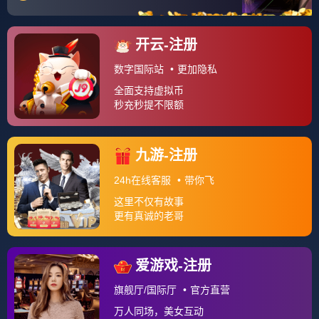
合，匈牙利在补时阶段完成绝杀，以3-2的比分艰难战胜沙特,为球迷
呈现了一场足球盛宴。
比赛的进程远比比分所呈现的更为跌宕起伏，沙特队开场便展现出西
亚球队特有的细腻技术与快速反击能力，一度让匈牙利防线陷入慌
乱，匈牙利队并非等闲之辈——这支承袭了普斯卡什足球哲学的东欧
劲旅，在穆西亚拉的串联下逐渐找回节奏，德国与匈牙利双重血统的
穆西亚拉，本场比赛成为了当之无愧的指挥官，他不仅用一记精彩的
世界波首开纪录，更通过一次次犀利的突破与充满想象力的传球，撕
扯着沙特队的防线，全场比赛，穆西亚拉完成8次成功过人，创造4次
绝佳机会，并贡献1球2助攻,这份成绩单足以让任何对手胆寒。
沙特队同样展现出了亚洲足球的进步与韧性，在被匈牙利统治的局面
下，他们依靠两次定位球机会顽强扳平比分，足球世界永远属于准备
更充分、配合更默契的一方，决定比赛走向的关键时刻出现在第89分
钟——匈牙利队通过一次长达25脚连续传递的团队配合，由替补上场
的球员完成门前包抄绝杀，这粒进球不仅是个人能力的体现，更是全
队战术纪律与默契配合的完美结晶，从门将发起进攻到前场终结，每
一脚传递都精准到位，每一次跑位都恰到好处,仿佛球员之间早已心意