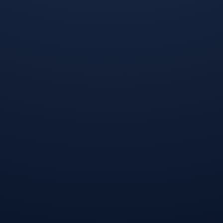
这场2026世界杯的豪门对决，以最震撼的方式为球迷留下了深刻印
象，穆西亚拉注定会成为本届赛事的焦点，但匈牙利队所展现的整体
足球与团队精神，或许才是中国足球乃至整个亚洲足球需要深思的课
题，当个人能力不断提升，如何升华团队的默契配合,或许正是通往真
正强队的关键密码。
Prev:开云体育平台APP-风暴中的亚洲雄风，2026世界杯E组，泰国碾
压乌拉圭，德布劳内领衔快速反击改写格局
Next:开云官网-闪电一击，桑巴狂舞，巴西大胜乌拉圭，哈兰德致命