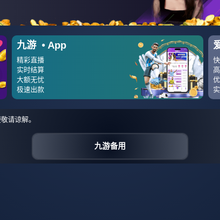
方网站-沙漠之狐的逆袭，费利克斯闪耀，突尼斯揭幕战掀翻智利
26-莫德里奇不老传说闪耀H组，英格兰攻守转换中险胜哥斯达黎加
口-蓝衣军团横扫千军，意大利碾压秘鲁，哈基米虽败犹荣闪耀2026世界
口-铁血之战，保加利亚力克乌兹别克斯坦，德容领衔强硬风暴
界杯-摩洛哥风暴席卷北美，坎塞洛全能演出，世界杯豪门对决上演碾压
恒河之怒与安第斯之巅，2026世界杯复仇之战，莱万导演逆天改命
A-王者碾压，传奇终章，潘帕斯雄鹰翱翔世界杯之巅
录-南美旋风席卷绿茵场，坎塞洛两传一射，厄瓜多尔完胜克罗地亚震撼20
佩德里点亮非洲雄狮防线，比利时险胜喀麦隆占据D组先机