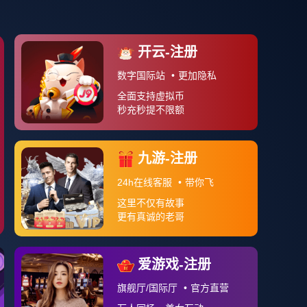
中文版
English