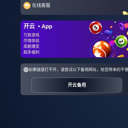
开云体育官
河南燕山开云网络科技有限公司
河南省郑州市经济开发区哈航海东
世界杯20
路152号
开云体育入
0371-12345678
KAIYUNSPORTS@163.com
开云体育入
开云体育世
开云官网-
开云FIF
开云体育登
开云体育-