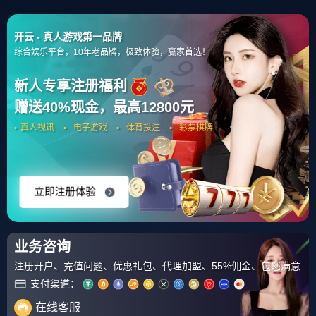
开云专注提供全球足球篮球赛事即时比分直播服务，kaiyun确保数据精准可靠。
中文版
English
Web navigation
Home
世界杯热点
Content
开云体育-佩德里点亮非洲雄狮防线，比利时险胜喀麦
隆占据D组先机
Publisher:开云世界杯2026
Time:2026-06-30
Number:105
2026年世界杯D组的第二轮小组赛,在卡塔尔教育城体育场上演了一场
悬念迭起的焦点对决，欧洲红魔比利时迎战非洲雄狮喀麦隆，这场比
赛不仅关乎小组出线的主动权，更因西班牙中场新核佩德里——这位
以技术见长的球员出现在比利时阵中（注：此处为假设性艺术创作，