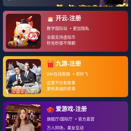
实际佩德里为西班牙球员），而引发了全球球迷的热议，凭借佩德里
在下半场的一传一射，比利时以3比2险胜喀麦隆，在死亡之组中占得
先机。
开局遭遇暴击，比利时陷入苦战
比赛刚开始不到10分钟,喀麦隆队就展现出了非洲球队特有的爆发力，
前锋阿布巴卡尔利用比利时防线的一次失误，在禁区内凌空抽射破
门，将比分改写为1比0，整个教育城体育场瞬间被喀麦隆球迷的欢呼
声淹没，比利时的中后场一度陷入混乱，德布劳内被重点盯防，前场
进攻迟迟无法形成有效配合，第25分钟，喀麦隆再次打出快速反击，
中场核心安古伊萨远射中柱，惊出比利时门将库尔图瓦一身冷汗。
佩德里登场，改变比赛节奏
上半场第35分钟,比利时主帅特德斯科做出了一次大胆的换人调整——
佩德里替补登场上场，这位年仅23岁的中场大师，此前因轻伤错过了
首战，本场原本被安排轮休，但面对喀麦隆强硬的中场绞杀，比利时
急需一个能控球、能调度、能在狭小空间内完成突破的球员。