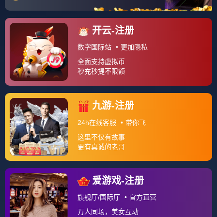
杀，以及克罗地亚中场大师莫德里奇一场足以让时光倒流的表演。
比赛日,哈利法国际体育场座无虚席，冰岛与伊朗的较量，被人们视为
“维京战吼”与“波斯铁骑”的碰撞，冰岛队延续了他们一贯的坚韧与纪
律，伊朗队则展现出了亚洲顶级球队的技术与战术素养，前90分钟，
双方你来我往，场面胶着，伊朗队凭借阿兹蒙的进球一度领先，冰岛
队则依靠西于尔兹松的点球扳平比分，所有人都以为比赛将以平局收
场，然而足球的魅力，恰恰在于它永远不会按照剧本上演。
伤停补时第3分钟,冰岛队获得前场任意球，当球被吊入禁区，混乱
中，冰岛队长贡纳尔松用一记奋不顾身的头槌，将球狠狠砸入伊朗队
球门死角！那一刻，整个体育场陷入沸腾，冰岛球员疯狂地冲向角旗
区，他们不是十一人在奔跑，而是一支军队在冲锋，维京战吼响彻多
哈夜空，那声音仿佛从千年前的北欧峡湾传来，带着冰与火的咆哮，
伊朗球员瘫倒在地，他们距离一分如此之近，却在最后一刻被命运狠
狠推开，足球就是这样残酷，它不会同情眼泪，只铭记那些在绝境中
依然咬牙奔跑的人。
如果说冰岛人的绝杀是整晚的情感高潮,那么莫德里奇的表演则是技术
与艺术的极致呈现，在同组的另一场比赛中，克罗地亚对阵尼日利