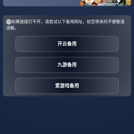
这粒进球的绝大部分功劳要记在坎塞洛名下,从抢断、推进、过人到助
攻，他以一己之力撕碎了伊朗赖以骄傲的防线，此后的比赛，伊朗队
疯狂反扑，但冰岛队众志成城，身体对抗强度飙升，每一次解围都伴
随着维京战吼般的嘶喊，坎塞洛甚至在防守端贡献了多次关键解围和
拦截，他像一块磐石，稳定着全队的情绪。