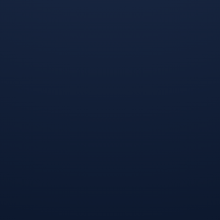
冰岛队在全面劣势的控球率下（仅38%），凭借更高的进攻效率和坎
塞洛的神级发挥，实现了“冰与火”的逆袭，这场胜利不仅让冰岛队在
死亡之组中占据先机，更向世界宣告：在这片绿茵场上，从来没有什
么注定的强弱，只有永不熄灭的战斗意志与战术天才的完美结合，坎
塞洛，这位加入极北之地的葡萄牙天才，用他无与伦比的足球智慧，
在这片充满硝烟的战场上，谱写了一曲属于冰岛的壮丽凯歌，这一
夜，他让全世界的目光聚焦于这片冰原，而冰岛人也用事实告诉对
手：只要坎塞洛在，我们就是豪门的噩梦。