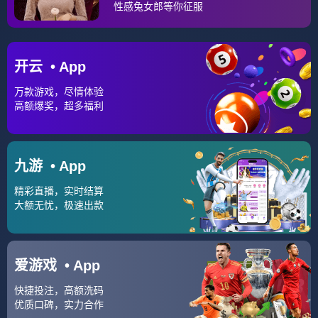
岛最锋利的冰刀。
坎塞洛用他的表现,重新定义了“主导比赛”四个字，他不是那种仅仅靠
突破传中的边后卫，他是冰岛队的战术支点，是连接后场与前场的幽
灵桥梁，第41分钟，他在右路得球，面对伊朗两名防守球员的包夹，
没有选择下底，而是一个急停，然后用左脚送出一记穿越整条防线的
对角线长传，精准地找到了左路插上的古德约翰森，后者横传中路，
冰岛队长西于尔兹松迎球怒射，皮球直挂死角——1:1！整个进球过程
干净利落，充满了似乎不应属于冰岛的优雅与犀利，但这正是坎塞洛
带来的化学反应。
下半场,伊朗队加强了对坎塞洛的封锁，但这反而激活了冰岛队其他球
员的空间，坎塞洛不再局限于右路，他开始频繁内切，与中场进行撞
墙式配合，甚至回撤到后腰位置组织进攻，第67分钟，比赛的天平彻
底倾斜，坎塞洛在中圈附近断球，随后带球长驱直入，连续晃过两名
伊朗防守球员，在禁区前沿面对出击的门将，他没有贪功，而是冷静
地将球横拨给了位置更好的队友，冰岛前锋芬博加松轻松推射空门得
手！冰岛2:1反超！