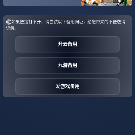
禁区，皮球开出，绕过人墙，精准地落在范戴克的头顶，他只轻轻一
蹭，皮球便改变方向，贴着横梁下沿飞入网窝，1:0！范戴克为保加利
亚首开纪录！
这是范戴克在世界杯上的首粒进球,他跪地怒吼的画面，成为本届世界
杯最经典的瞬间之一，进球后的范戴克并未松懈，他迅速回到后防线
上，继续统领全队防守，秘鲁队此后发动了猛烈的反扑，第72分钟，
他们通过一次精妙的团队配合扳平比分——中场核心奎瓦在禁区弧顶
一脚世界波直挂死角，但保加利亚并未慌乱，范戴克在场上不断鼓励
队友：“保持阵型，不要慌！”