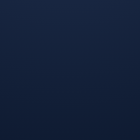
第81分钟,保加利亚再次取得领先，这一次，又是范戴克在定位球进攻
中制造威胁——他的头球攻门被门将扑出，但跟进的队友补射入网，
2:1！这个进球彻底点燃了保加利亚人的斗志，在最后十分钟里，秘鲁
队疯狂进攻，但范戴克率领的后防线稳如磐石，终场哨响，保加利亚
人沸腾了。
赛后数据统计显示,范戴克全场贡献12次解围、5次拦截、3次封堵射
门，传球成功率高达93%，此外还攻入一球，这样的表现，无疑是全
场最佳的不二人选，当被问及为何选择在这个年纪加盟保加利亚联赛
时，范戴克微笑着回应：“足球不只有五大联赛，只要心中还有热爱，
哪里都能发光。”
这场比赛之后,A组的出线形势变得扑朔迷离，保加利亚积4分暂居小组
第一，秘鲁与墨西哥同积3分紧随其后，而此前被看好的荷兰队仅积1
分垫底，范戴克的出色发挥，不仅让保加利亚人看到了出线的曙光，
更让全世界的球迷重新认识了一位老将的执着与坚守。