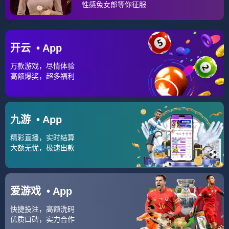
这仅仅是范戴克全场表演的开始,第34分钟，秘鲁队获得角球机会，皮
球被吊入禁区，人群中身高1米93的范戴克高高跃起，如一堵移动的
城墙般将球顶出禁区，随后，他迅速转身回防，指挥队友收缩防线，
在他不断的呼喊和手势调度下，保加利亚原本略显松散的防守变得紧
凑有序。
真正的高潮在下半场到来,第57分钟，保加利亚获得前场任意球，当所
有人都以为他们会选择直接射门时，却见范戴克从后场一路冲到对方