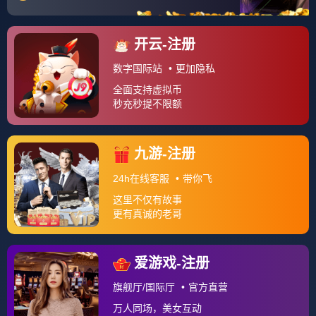
核心球员，而保加利亚则被视为小组中相对较弱的角色，首轮比赛艰
难战平东道主墨西哥后，外界对他们的出线前景并不乐观。
足球的魅力恰恰在于它的不可预测性,90分钟战罢，保加利亚以2:1力
克秘鲁，爆出本届世界杯开赛以来最大的冷门，而在这场比赛中，最
耀眼的明星并非秘鲁的锋线尖刀，而是保加利亚的后防中坚——维吉
尔·范戴克。
没错,你并没有看错，尽管范戴克早已年过三十，但他高薪加盟保加利
亚联赛劲旅索菲亚中央陆军的那笔转会，曾被许多人视为“职业生涯末
期的养老合同”，但范戴克用这场比赛向全世界证明：他的油箱里，还
有油。
比赛开始后,秘鲁队迅速掌控中场节奏，他们凭借娴熟的短传配合和边
路突破，多次威胁保加利亚的防线，第18分钟，秘鲁前锋拉帕杜拉接
队友直塞，在禁区左侧获得单刀机会，就在全场保加利亚球迷心悬一
线之际，范戴克从侧后方飞身铲断，利落地将球破坏出底线，那一
刻，阿兹台克体育场爆发出的惊叹声，甚至盖过了秘鲁球迷的惋惜，
慢镜头回放显示，范戴克的铲断干净利落，精准到毫米级——先触
球，后带倒人，毫无犯规嫌疑。