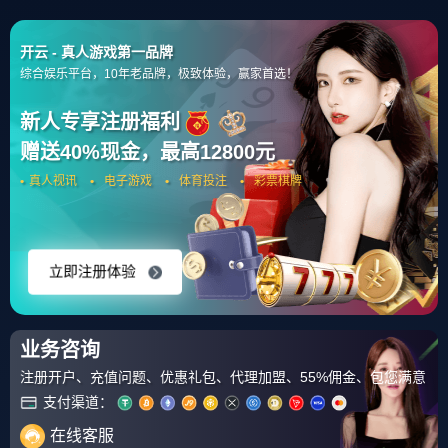
开云专注提供全球足球篮球赛事即时比分直播服务，kaiyun确保数据精准可靠。
中文版
English
Web navigation
Home
世界杯热点
Content
开云FIFA-王者碾压，传奇终章，潘帕斯雄鹰翱翔世界
杯之巅
Publisher:开云世界杯2026
Time:2026-06-30
Number:149
绿茵场上从来不缺少奇迹,但有些夜晚注定属于王者，当阿根廷以一种
近乎碾压的姿态击溃葡萄牙，当福登的致命一击划破长空，这场世界
杯决赛，不仅是一场足球比赛，更是一首荡气回肠的史诗，两种足球
哲学的终极对决，两代传奇命运的最终交织。