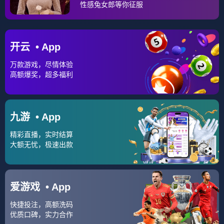
而葡萄牙主帅马丁内斯则显得心事重重,他的球队拥有C罗这样的传奇
巨星，但也面临着如何让传奇融入团队的难题，葡萄牙近年来一直在
寻找防守端与进攻端最佳平衡点，但面对阿根廷这样无懈可击的对
手，任何微小疏漏都可能付出惨痛代价。
解说员在赛前分析时指出：“阿根廷的攻守转换速度是本届世界杯最出
色的，他们能够在三秒内从防守状态切换到致命进攻状态，而葡萄牙
如果不能在中场切断阿根廷的出球线路，他们将面临巨大麻烦。”事实
证明，这番分析成了一句提前写下的预言，为这场史诗般的比赛埋下
了伏笔。
风暴降临：碾压式的上半场
比赛第8分钟,阿根廷就展示了他们令人窒息的攻守转换能力，葡萄牙
获得角球，但阿根廷后卫罗梅罗精准的头球解围，球落到梅西脚下，
只见梅西一个转身，将球分给左路高速插上的迪玛利亚，仅仅三秒