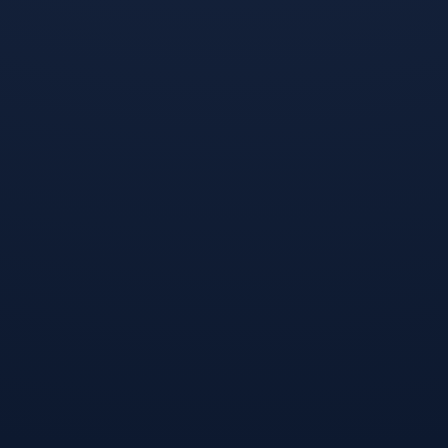
感。
这场比赛,不仅是阿根廷对葡萄牙的技术碾压，更是足球理念的一次碰
撞，阿根廷用攻守转换的流畅性摧毁了葡萄牙的防守体系，福登用那
记致命一击宣告了新王登基，世界杯的历史上，又添上了浓墨重彩的
一笔——这一夜，潘帕斯雄鹰展翅高飞，而葡萄牙的海洋舰队，则在
巨浪中沉没，黯然退场。
也许在未来,当人们再次回想起这场世界杯决赛时，会依然感受到那一