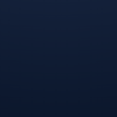
对于哥伦比亚而言,两连败意味着小组出局的命运已无法逆转，球队需
要从这次失败中汲取教训，重建体系，而对于丹麦和日本，这场G组
关键战的胜利只是开始，在淘汰赛中，他们将面对更强的对手，但至
少现在，他们可以带着自信与荣耀，奔向更高的目标。
2026年世界杯G组的这两场关键战,不仅留下了丹麦碾压式制胜的震
撼，也见证了久保建英带队取得胜利的辉煌，这不仅仅是比赛的胜
利，更是现代足球战术与精神力量的胜利，未来的赛程如何展开，我
们拭目以待。
Prev:开云FIFA-王者碾压，传奇终章，潘帕斯雄鹰翱翔世界杯之巅