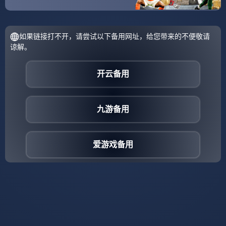
但冰岛人的表演还没有结束,比赛进入补时阶段，冰岛队依然没有收手
的意思，第92分钟，替补登场的巴西归化前锋罗德里戈——这位曾经
在皇马闪耀的天才少年，此时已成为冰岛进攻线上的一把尖刀——在
禁区右侧接到队友的传球，面对伊朗防守球员的封堵，他做出了一个
令人窒息的假动作：左脚虚晃一枪，身体重心猛然向左偏移，骗过三
名防守球员后，他用右脚兜出一记弧线球，皮球绕过门将的指尖，擦
着远门柱内侧飞入网窝，4-0！这是罗德里戈在本届世界杯上的首粒进
球，也是他为冰岛队打入的最重要的一球。