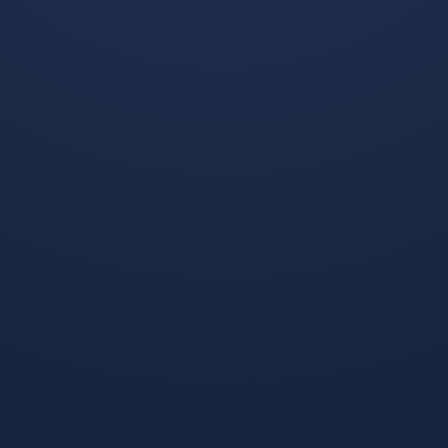
这粒进球不仅是锦上添花,更是对伊朗最后一口气的彻底击碎，罗德里
戈的致命一击，兼具桑巴的灵动与北欧的冷酷，成为整场比赛的点睛
之笔，赛后数据显示，冰岛全场控球率高达58%，射门次数17比8，
射正次数9比2，每一项关键数据都占据压倒性优势，这根本不是一场
势均力敌的比赛，而是一场彻头彻尾的碾压。
冰岛队的进攻端为何能在这场比赛中实现如此惊人的爆发？战术层
面，主教练哈雷德做出了颠覆性的调整，他放弃了冰岛传统的“451”防
守反击阵型，改打更具侵略性的“433”高位逼抢体系，这一变化不仅解
放了边路攻击手的进攻天赋，也让中场球员有了更多前插的空间，更
重要的是，冰岛队利用伊朗队防守转身慢、协防意识薄弱的弱点，频
繁通过快速传递和边中结合撕开防线，整场比赛，冰岛队通过流畅的
传导和多人协作，几乎将伊朗队的防线玩弄于股掌之间。
心理层面,冰岛球员展现出罕见的自信与从容，他们不再满足于“黑马”
的标签，而是真正相信自己有能力与任何球队抗衡，这种心理蜕变，