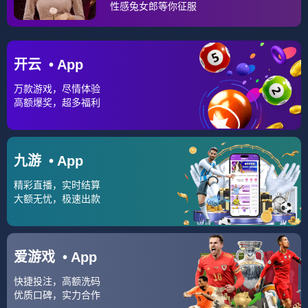
钟，冰岛左后卫因加松下底传中，高中锋芬博加松抢点头球破门，2-
0，上半场结束前，冰岛队已经两球领先，伊朗队的防守体系被撕扯得
支离破碎。
下半场,伊朗队试图加强进攻挽回败局，但冰岛的防守韧性远超他们想
象，冰岛人用北欧特有的硬朗与纪律，一次次化解伊朗的攻势，更致
命的是，他们在反击中的效率高得惊人，第67分钟，冰岛中场埃利奥
特·扬松在中圈附近断球，随即送出一记精准长传，前锋博德瓦尔松单
刀突入禁区，冷静推射远角得手，3-0，伊朗队的防线已经形同虚设，
球员的眼神中失去了斗志。