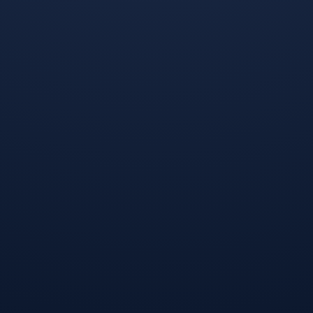
这场比赛的激烈程度，从数据上也能窥见一斑：全场双方共贡献32次
射门，12次射正，犯规次数合计多达32次，黄牌共6张，每一寸草皮
都成为双方争夺的战场，克罗地亚展现了他们老练的战术素养和坚韧
的意志品质，而加纳则证明了非洲足球的蓬勃力量和永不言弃的精
神，但真正决定比赛走向的，是姆巴佩，他两射一传，参与了球队的
全部三个进球，并且用一记决胜的任意球,完成了自己在本届世界杯上
的又一次封神之作。
这场比赛，不仅让克罗地亚在C组中占得先机，更让全世界再次见证
了姆巴佩在关键时刻的大心脏和绝对统治力，从开场哨响到终场哨
落，每一分钟都充满了对抗、博弈与激情，克罗地亚的绝杀，是团队
智慧与个人英雄主义的完美结合；而姆巴佩，则用他无可争议的表
现，宣告了自己在这届世界杯上的雄心，这不是一场普通的胜利，这
是一场属于足球的史诗，属于C组的焦点之战，更属于那个在最后时
刻用一脚弧线写就传奇的名字——基利安·姆巴佩，接下来的小组赛，
克罗地亚和加纳都将面临更多挑战，但这一夜的精彩与滚烫,已经深深
烙印在2026世界杯的记忆之中。