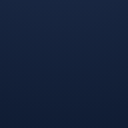
响起时，多伦多的夜空被欢呼声撕裂，加拿大人疯狂庆祝着这场历史性的
在草皮上，双手掩面，他奉献了全场最高的跑动距离和射门次数，却终究