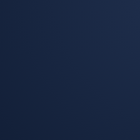
这场比赛之
跑动距离高
员已经贴了
三人形成包
在西班牙队
系，当队友
区前沿连续
是迪亚斯挺
与倔强，即
比赛的转折
一记精准的
10分钟后
加拿大并未