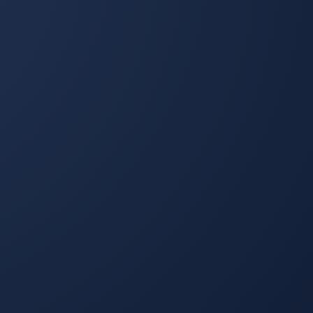
体对抗、每一次飞身铲断、每一次头球争顶中，加拿大队全场
球员试图在中场组织进攻时，总会发现至少有两位加拿大球
坏，而是极具纪律性的整体压迫——一人上抢，两人补位，
湛的攻击手几乎以一己之力支撑着西班牙摇摇欲坠的进攻体
精准的盘带撕开对手防线的裂缝，上半场第34分钟，他在禁
气的声音，下半场第67分钟，当西班牙0比2落后时，又
后的他并没有庆祝，而是快速跑向中圈，眼神中写满了不甘
球,依然无法改变西班牙整体被压制的残酷现实。
划破夜空，他在边路用绝对速度生吃西班牙右后卫，随后送出
彻底打破了场上的平衡，也击垮了西班牙的心理防线，仅仅
压西班牙后防球员，一记狮子甩头将球砸入网窝，两球领先的
终场哨响。