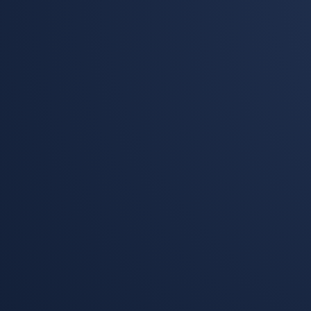
结合，上半
度，随即起
斯坦的球员
易边再战，
个男人——
场最佳机会
度，他如同
但权田修一
门将的神勇
送出一记跨
彻底失去悬
今夜的高潮
巧的推射将
握紧拳头，