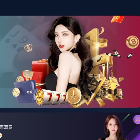
yun确保数据精准可靠。
实时比分
国际足球
国际足球
Content