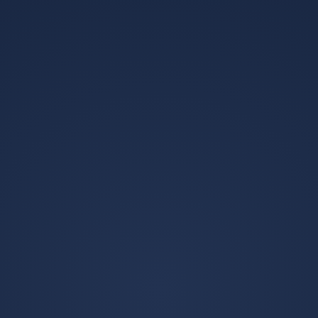
本队没有收手，反而愈发凶狠，这是一场精心策划的复仇，去年那场在东
的强硬身体对抗与反击，让日本队的技术流显得脆弱而无力，但今天，森