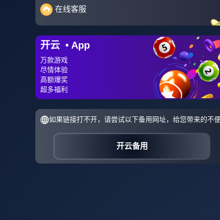
河南燕山开云网络科技有限公司
开
河南省郑州市经济开发区哈航海东
路152号
2026年
0371-12345678
与碾压，在
KAIYUNSPORTS@163.com
利，更是对
比赛从一开
迫，像一盆
个近乎傲慢
线，前插的
久的欢呼。