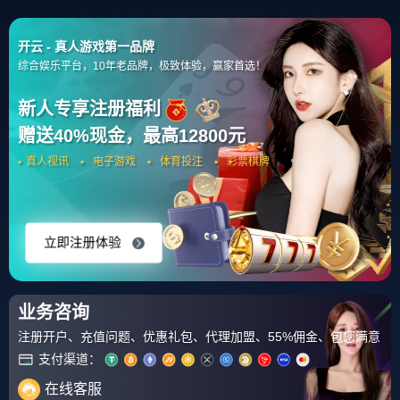
开云专注提供全球足球篮球赛事即时比分直播服务，kaiyun确保数据精准可靠。
中文版
English
Web navigation
Home
国际足球
Content
开云体育世界杯-中亚铁骑踏破东欧壁垒，乌兹别克斯
坦碾压保加利亚，拉什福德上演王者归来
Publisher:开云世界杯2026
Time:2026-06-17
Number:86
2026年世界杯A组小组赛第二轮,当乌兹别克斯坦与保加利亚在卢赛尔
体育场狭路相逢时，几乎没有人预料到这场比赛会演变成一场单方面
的屠杀，4比0，这不是一场势均力敌的较量，而是一堂关于速度、技
术与战术纪律的残酷教学课，中亚铁骑以摧枯拉朽之势碾压了东欧劲