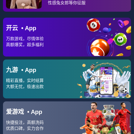
开场哨响，葡萄牙就展现出了技术上的绝对优势，中场控球如行云流
水，边路突破犀利无比，上半场第23分钟，葡萄牙前锋莱昂在禁区内
接到队友的直塞，一脚低射洞穿了哥斯达黎加门将的十指关，1比0,葡
萄牙领先。
整个看台陷入短暂的沉默，随后葡萄牙球迷的欢呼声如潮水般涌来，
对于哥斯达黎加来说，这是一个致命的打击，更糟糕的是，仅仅十分
钟后，葡萄牙获得一个前场任意球，中场核心内维斯主罚，皮球绕过
人墙，擦着立柱飞入网窝,2比0！
中场哨响，哥斯达黎加球员低着头走进更衣室，0比2落后，面对实力
强大的葡萄牙，翻盘？这几乎是一个不可能完成的任务，看台上，许
多哥斯达黎加球迷已经流下了眼泪，他们知道，离世界杯出局,或许只
剩下45分钟。
但足球的魅力正在于此——它永远给绝望留一丝缝隙,给奇迹打开一扇