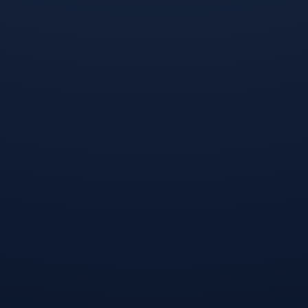
前，双手指天，泪流满面，这个36岁的老将，坚守了二十年,终于等来
了属于他和他的祖国的荣耀时刻。
赛后，登贝莱被记者团团围住，他说的第一句话是：“我做梦都在踢这
场比赛，0比2的时候，我没有想过放弃，因为我知道，只要比赛没有
结束，我们就还有机会。”
这就是足球，这就是世界杯，这就是生死战的意义——它剥去所有的
外壳，剩下的只有最纯粹的勇气、最炽热的信念和最真实的泪水。
哥斯达黎加，这个总人口不到五百万的中美洲小国，再一次向世界证
明了：在足球场上，没有绝对的强与弱，只有敢不敢拼，敢不敢赢，
而登贝莱，这个来自贫民窟的少年，用一个晚上的时间,完成了他人生
中最伟大的一次救赎。
从此，他的名字将与这场惊世逆转紧紧捆绑在一起，2026年世界杯生
死战，哥斯达黎加力克葡萄牙，登贝莱完成致命一击——这不仅仅是
一场比赛的标题，更是一个关于梦想、坚持和奇迹的永恒故事。
传奇,就这样诞生了。