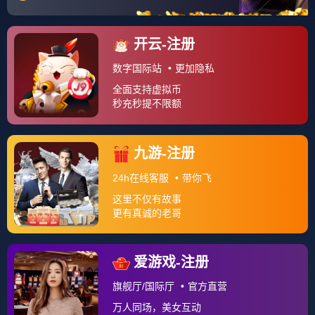
告：梦想,从不问出身。
比赛在墨西哥城的阿兹特克体育场进行，可容纳十万人的球场座无虚
席，葡萄牙队，五盾军团，拥有着豪华的攻击线，C罗虽已退役，但
新一代的天才们早已接过了旗帜，而哥斯达黎加，这支在2014年就曾
惊艳世界的球队,再次站在了命运的十字路口。
小组赛前两轮，哥斯达黎加一平一负，只积一分，葡萄牙则一胜一
平，手握四分，形势明摆着：哥斯达黎加只有取胜，才能拿到出线的
主动权；平局，意味着看别人脸色；输球，则直接回家，葡萄牙同样
不敢懈怠——打平即可出线，但谁都知道，生死战里“保平”往往最危
险。