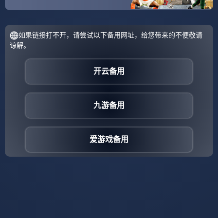
姆巴佩闪耀：当天才的光芒无法直视
如果说加纳队的整体进攻像一把重锤，那么姆巴佩的个人表演，就是
一把精准的手术刀，第35分钟，姆巴佩在左路接到队友的长传球，面
对伊朗两名防守球员的夹击，他先用一个招牌式的“急停变向”晃开第
一名后卫的重心，随后突然加速，在第二名后卫伸脚拦截的瞬间，将
球轻轻挑过对方头顶，紧接着人球分过，瞬间摆脱防守，整个动作行
云流水,仿佛一次完美的艺术品展示。
突入禁区后，姆巴佩没有选择传球，而是面对出击的贝兰万德，冷静
地将球推向远角，3比0！这粒进球彻底摧毁了伊朗队的心理防线，姆
巴佩在进球后双手指天，脸上没有狂喜，只有一种“本该如此”的淡
然，而看台上的法国球迷则爆发出山呼海啸般的欢呼，他们知道,这个
夜晚属于姆巴佩。