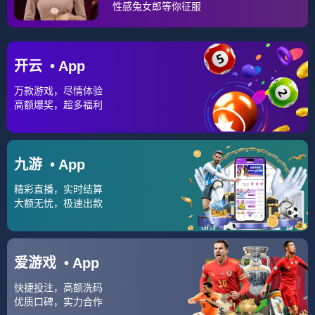
得手，伊朗队的“钢铁防线”在瞬间出现裂缝。
这粒进球彻底点燃了加纳球员的斗志，也打乱了伊朗队的战术部署，
此后的20分钟里，加纳队利用身体对抗的速度优势，对伊朗队的后防
线展开了持续不断的冲击，伊朗队的防守虽然依旧凶狠，但在加纳队
高频次的跑动和传球转移下,逐渐露出疲态。
第27分钟，加纳队扩大战果，这一次，进球来自一次定位球战术，角
球开出，伊朗队后卫解围不远，皮球落到大禁区弧顶，加纳队后腰亚
当斯迎球怒射，皮球划出一道诡异的弧线，绕过人墙，直钻球门死
角，2比0！伊朗门将贝兰万德尽管奋力扑救，却依旧无法阻止皮球入
网，整个上半场，加纳队控球率达到62%，射门次数9比3，将伊朗队
牢牢压制在半场之内，伊朗队赖以成名的防守,在加纳队的冲击下显得
支离破碎。