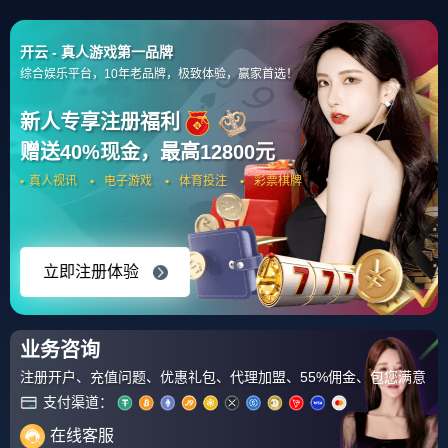
开云专注提供全球足球篮球赛事即时比分直播服务，kaiyun确保数据精准可靠。
中文版
English
Web navigation
Home
赛程公布
Content
开云官网2026-新疆队生死战取胜活塞，字母哥成为关
键先生，当东方铁骑遇上希腊神话
Publisher:开云世界杯2026
Time:2026-02-02
Number:181
当终场哨声响起，比分牌定格在112：109，新疆飞虎男篮的队员们紧
紧拥抱在一起，这是一场名副其实的生死战——季后赛席位岌岌可
危，面对来势汹汹的底特律活塞，新疆队必须赢，而带领他们闯过这
道鬼门关的，不是别人，正是那个被中国球迷亲切称为“字母哥”的希