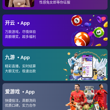
利克斯的核心价值：脚下技术、战术理解、冷静终结的完美融合，解
说员激动地大喊：“费利克斯！他让整个克罗地亚防线看起来像慢动
作！”
克罗地亚并非没有还手之力,第28分钟，他们曾通过一次精妙的角球配
合，由后插上的中卫格瓦迪奥尔头球扳平，这粒进球没有打乱加纳的
节奏，反而激发了费利克斯更强烈的求胜欲望，仅仅5分钟后，加纳再
次超出比分，这次是费利克斯在右路与帕尔特伊打出撞墙配合，突入
禁区后被克罗地亚后卫索萨放倒——点球！费利克斯亲自操刀，一记
冷静的勺子点球骗过利瓦科维奇，2-1！
如果说上半场的费利克斯是“闪光”，那么下半场则完全是“统治”，第55
分钟，费利克斯在禁区弧顶接到库杜斯的横传，面对三名克罗地亚球
员的围堵，他先是一个假动作向左突破，随即用右脚外脚背将球拨向
右路，瞬间闪出射门空间，紧接着，一记势大力沉的弧线球直挂球门
右上死角——利瓦科维奇甚至来不及做出反应，3-1！费利克斯完成帽
子戏法！他跑向角旗区，双手指天，全场球迷高呼他的名字，这一
刻，足球的纯粹与激情被推向了顶峰。
但费利克斯的表演还没有结束,第78分钟，他在中圈附近巧妙抢断莫德