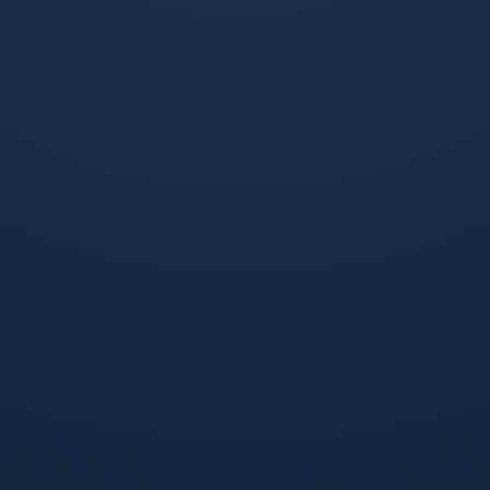
边锋斯托亚诺夫单刀破门，将比分锁定为4比1。
那一刻,阿兹特克体育场彻底成为保加利亚人的狂欢圣地。
风暴之后：谁是真正的赢家？
终场哨响,比分牌上硕大的4比1赫然在目，保加利亚全队球员冲向阿诺
德，将他高高抛向空中，这个男人，在这场比赛中完成了2个进球、2
次助攻，并创造了5次绝佳得分机会，赛后毫无悬念地当选全场最佳球
员。
“我不知道该如何形容他，”保加利亚主帅伊万诺夫在赛后新闻发布会
上激动得声音颤抖，“特伦特是一个天才，一个纯粹的足球艺术家，他
证明了，右后卫也可以成为一支球队的灵魂，是的，有人说他是英格
兰人，但今晚，他就是保加利亚的英雄！”
秘鲁主帅则一脸茫然：“我们研究过他的防守，研究过他的传中，但我
们没想到他能踢出这样的比赛，他不是一个边后卫，他简直是一个站
在全队身后的大脑，我们被一个人击败了。”
阿诺德的表现不仅仅是一场比赛的胜利,它标志着一个时代的变革——