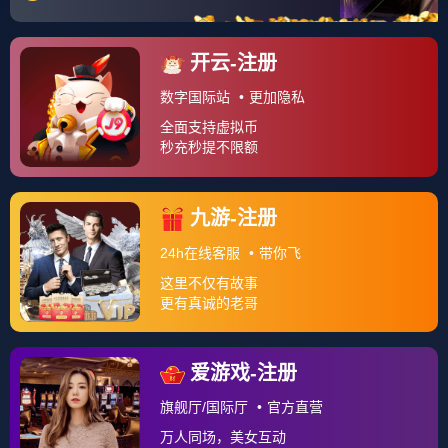
美劲旅秘鲁队，而全场最耀眼的那颗星，毫无疑问是属于英格兰借将
——阿诺德。
是的,你没有看错，在世界杯的赛场上，一个英格兰人，身穿保加利亚
的战袍，用一记又一记精妙绝伦的传球、一脚又一脚雷霆万钧的射
门，将南美雄鹰撕得粉碎，当阿诺德在第78分钟被换下时，阿兹特克
体育场的八万名观众集体起立鼓掌——这个名字，注定要在世界杯的
历史上写下浓墨重彩的一笔。
风暴前夜：不被看好的保加利亚
开赛之前,舆论几乎一边倒地看好秘鲁，作为南美传统劲旅，秘鲁队拥
有世界级的锋线组合和经验丰富的中场核心，反观保加利亚，自从
1998年法国世界杯之后，这支球队已经阔别世界足坛顶级舞台长达28
年，尽管在预选赛中凭借顽强的防守和团队配合艰难出线，但没有人
相信他们能够在小组赛首战中撼动秘鲁。
更令人疑惑的是,保加利亚主教练伊万诺夫在赛前宣布，球队的进攻核
心居然是一名“外来者”——原本效力于英超豪门利物浦的右后卫特伦
特·亚历山大-阿诺德，由于阿诺德拥有保加利亚血统（其祖母出生于