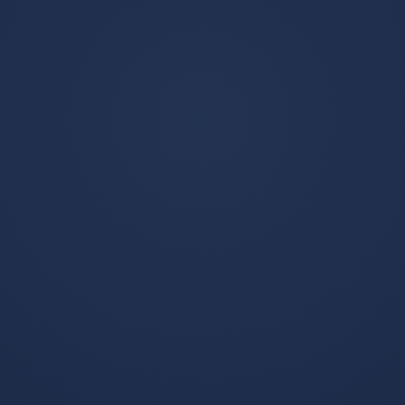
风暴中心：一个右后卫的进攻哲学
易边再战,秘鲁队试图加强逼抢，试图扳平比分，但阿诺德用他的足球
智商再次证明了什么叫“降维打击”。
第56分钟,保加利亚获得前场任意球，距离球门大约35米，角度不大不
小，看起来更适合传中，当所有人——包括秘鲁的人墙——都以为阿
诺德要起高球找禁区内的点时，他却踢出了一记低平球，直接穿越人
墙下方的空隙，这脚球又快又刁，贴着草皮钻入球门远角，秘鲁门将
加莱塞甚至没有做出任何反应，因为他被人墙完全遮挡了视线。
“3比1！帽子戏法！确切地说，是两射一传！阿诺德正在用他的右脚，
雕刻一场世界杯的经典战役！”全场沸腾。
你以为这样就结束了吗？当然不止。
第71分钟,阿诺德在右路再次拿球，秘鲁的两名后卫再也不敢盲目上
抢，而是选择后撤封堵传球线路，阿诺德这次没有传球，也没有射
门，而是用一个夸张的假动作将所有人的注意力吸引到自己身上后，
突然送出一记穿透性极强的直塞，撕开了秘鲁整条防线，替补上场的