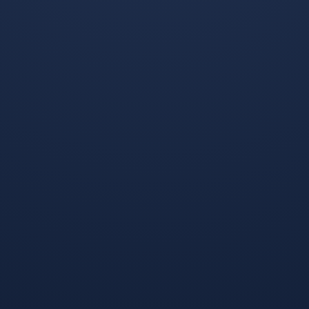
这场比赛的结果看似冷门,实则暗含逻辑，秘鲁足球近年来形成了独特
的哲学：不追求豪华的控球率，而是用极致的体能消耗和战术纪律弥
补技术上的差距，他们的平均跑动距离高达116公里，比德国队多出
近7公里，这种“跑不死”的作风让德国队的传控体系彻底失灵，全场比
赛德国队的传球成功率仅为78%，远低于他们平时的91%，秘鲁主帅
在赛后新闻发布会上动情地说：“我们的球员来自秘鲁的街头，有些甚
至在矿区踢球长大，我们证明了一件事：足球不是只有一种答案。”