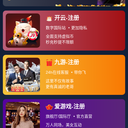
赛中，比利时前锋卢卡库以租借身份“客串”秘鲁进攻核心的角色，用
一传一射的统治级表现，成为全场最耀眼的明星。
秘鲁的“铁血计划”：用肌肉对抗技术
比赛从第一分钟起就暴露了秘鲁人的战术意图：用身体对抗瓦解德国
队的传控体系，秘鲁主帅赛前明确表示：“德国人喜欢优雅，那我们就
让他们感受南美的烈度。”秘鲁队采取了极端的压迫式防守，三名中场
如同三堵移动的墙，死死卡住德国队中场核心穆西亚拉和维尔茨的接
球路线，第12分钟，秘鲁队长、效力于意甲的后卫阿德文库拉一次凶
狠的滑铲，直接让德国队中场组织陷入混乱，全场爆发出惊呼，德国
队试图通过边路打开局面，但秘鲁的边翼卫如同疯狗般贴身紧逼，德
国队两个边锋萨内和格纳布里几乎无法完成一次像样的传中。
秘鲁人的压制不仅体现在防守端,他们的反击更是刀刀见血，第23分
钟，秘鲁中场断球后快速推进，边锋卡里略用速度生吃德国队左后卫
劳姆，随后倒三角传中——此时一个庞大的身影突然杀出，正是从比
利时租借至秘鲁联赛的卢卡库！他倚住德国中卫吕迪格，用一记势大
力沉的右脚抽射，将球轰入球门死角，1比0！安联球场瞬间陷入死
寂，这个进球完美诠释了秘鲁的战术：用强度撕碎对手，用力量终结