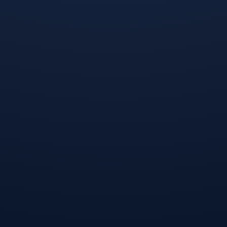
居榜首，美国队虽然在首战遭遇惨败，但随后凭借顽强的防守反击战
胜尼日利亚、逼平日本，积4分排名第二，日本队凭借三笘薰的绝杀击
败尼日利亚，积4分，但因净胜球劣势屈居第三，尼日利亚三战皆负，
垫底出局。
真正的死亡之组,并非五五开的势均力敌，而是在绝对实力面前，每一
支球队都不得不做出最艰难的抉择，巴西展现了碾压级的统治力，而
美国与日本则在残酷的竞争中活到了最后，三笘薰的那一脚绝杀，不
仅是个人英雄主义的闪光，更是亚洲足球在世界杯舞台上对传统格局
的又一次有力冲击。
当巴西队的桑巴舞步响彻北美大陆,当三笘薰的致命一击撕裂非洲雄鹰
的防线，2026年世界杯的E组，注定被载入史册，它告诉我们，在足
球的世界里，既有碾压一切的绝对实力，也有令人窒息的一剑封喉，
而这，正是足球这项运动最为迷人的地方。
Prev:世界杯2026-波斯铁骑掀翻桑巴军团，2026世界杯F组惊天逆
转，姆巴佩压哨绝杀载入史册