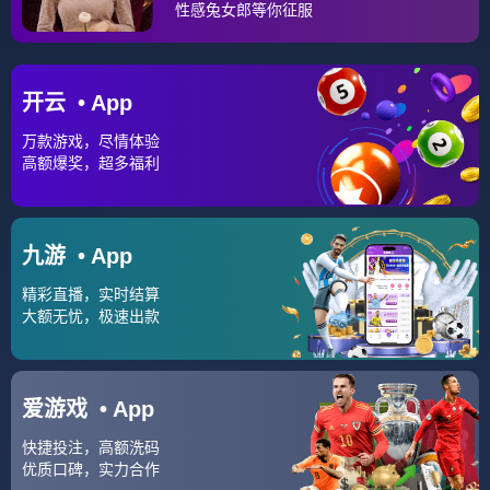
比赛从一开始就进入了巴西的节奏,内马尔虽已步入职业生涯暮年，但
他的视野与传球依旧如手术刀般精准，年轻一代的维尼修斯与罗德里
戈在两翼如风般穿梭，美国队的边后卫像是在与影子搏斗，上半场第
12分钟，巴西队打出了一次教科书般的快速反击——卡塞米罗后场断
球，一脚长传找到左路的维尼修斯，后者用一个潇洒的踩单车晃开防
守，横传中路，跟进的理查利森轻松推射破门，这粒进球，仿佛敲响
了美国队防线的丧钟。
随后,巴西队并未满足于领先，他们用极具压迫性的高位逼抢，将美国
队死死摁在后场，第28分钟，巴西队在前场完成连续16脚传递，最终
由帕奎塔在禁区弧顶兜出一记世界波，皮球直挂死角，2比0，下半
场，巴西队更是将比赛变成了半场攻防演练，第61分钟，右后卫达尼
洛插上助攻，传中球精准找到后点的维尼修斯，后者凌空抽射，将比
分扩大为3比0，球场内除了零星的巴西球迷的欢呼，美国球迷陷入了
死一般的沉寂，全场比赛，巴西队的控球率高达68%，射门次数21比
4，几乎是对手的五倍，这不是一场比赛，而是一场关于足球美学的碾
压式教学。