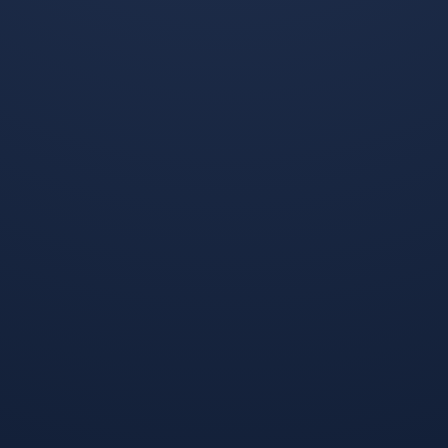
的刀——三笘薰。
第89分钟40秒,日本队在后场发动长传，皮球越过了尼日利亚高大的防
守球员头顶，精准地落在左路，早已启动的三笘薰如一道紫色闪电
（日本队客场球衣颜色）掠过草皮，他的速度让尼日利亚的右后卫望
尘莫及，他的盘带在瞬间完成人球分过，面对出击的门将，三笘薰没
有选择强行射门，而是在高速奔跑中用一个轻巧的扣球晃过对方，随
后在角度极小的情况下，用左脚内脚背搓出一记弧线球，皮球在空中
划出一道诡异的外弧，绕过了回追的防守球员，擦着远侧立柱内侧飞
入网窝，2比1！绝杀！三笘薰完成了致命一击！
这一刻,整个球场沸腾了，日本替补席上的球员们疯狂地冲入场内，而
三笘薰本人则跪在草皮上，双手指天，眼中泛着泪光，这粒进球，不
仅是个人技术的极致体现，更是日本足球多年来坚持技术流、坚持跑
动与战术纪律的结晶，三笘薰的致命一击，为日本队保留了出线的火
种，也在世界杯历史上留下了属于东亚足球的辉煌瞬间。
E组格局：死亡之组的真相
三轮战罢,E组的出线形势呈现出令人惊叹的格局，巴西队三战全胜，
分别以3比0碾压美国、2比0击败尼日利亚、1比1战平日本，以7分高