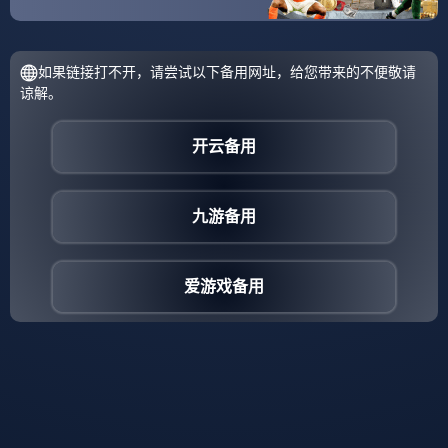
4粒进球，这样的表现，堪称统治级。
赛后,维尼修斯被评为全场最佳球员，荷兰主帅科曼在接受采访时激动
地说：“维尼修斯是一名不可思议的球员，他的速度、技术和决断力让
我们受益匪浅，他不仅是巴西的财富，也是这场比赛的绝对主导者。”
而挪威主帅则无奈地表示：“我们尽力了，但维尼修斯的个人能力超出
了我们的防守范围，他几乎以一己之力决定了比赛。”
这场比赛,不仅让荷兰在预选赛中占据了绝对主动，也让全世界再次看