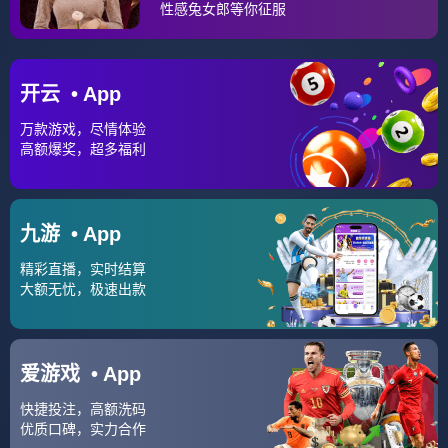
挪威并不是没有还手之力,第34分钟，哈兰德利用角球机会头槌破门，
将比分追至1比2，这粒进球一度让挪威看到了扳平的希望，也让比赛
的悬念重新燃起，维尼修斯的回应来得更快、更狠，上半场补时阶
段，他在右路接到弗兰基·德容的长传后，先是背身倚住挪威后卫，随
后一个漂亮的转身抹入禁区，面对出击的门将冷静推射近角得分，3比
1！这粒进球彻底击碎了挪威的士气，维尼修斯在进球后双手指天，感
谢上苍，而荷兰球迷则高喊着“Vini！Vini！”，将他视为自家的英雄。
下半场,挪威试图反扑，但荷兰的防守在范戴克的统领下固若金汤，第
68分钟，维尼修斯再度展现大师级表现，他在中场附近断下厄德高的
传球后，一路狂奔杀向挪威禁区，在三人包夹中依然送出直塞，帮助
替补登场的加克波完成致命一击，4比1！比赛彻底失去了悬念，维尼
修斯的数据单上已赫然写着：1粒进球、3次助攻，直接参与球队全部