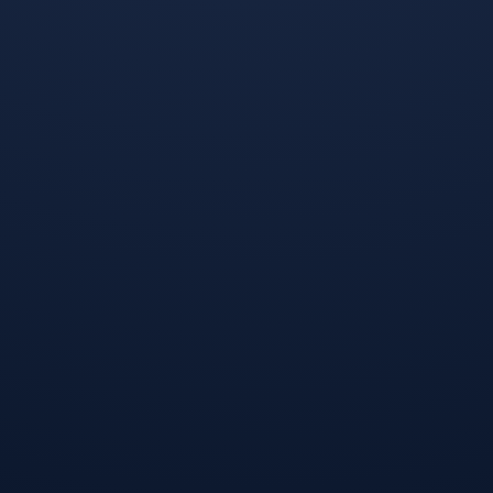
这场3比0的完胜，不仅仅是一场比赛的胜利，更是德国足球重建之路
上的重要里程碑，奥斯梅恩的惊艳发挥证明了德国锋线找到了新的旗
帜；而那条坚不可摧的防线，则展示了团队防守的极致美学，2026世
界杯的G组之战，德国战车以最德意志的方式——严密的防守、高效
的反击和锋线杀手的致命一击，向世界宣告：那支令人胆寒的冠军之
师，回来了，对于哥伦比亚队而言，他们需要迅速从失利中调整心
态，毕竟小组赛的征程才刚刚开始，而对于德国队来说，这场完胜无
疑为接下来的比赛注入了最强的信心，在世界杯这个强者如林的舞台
上，率先找到攻守平衡的球队，往往能走得更远，德国战车,正全速前
进。
Prev:开云体育中国-史诗逆转！2026世界杯H组惊魂夜，英格兰绝处