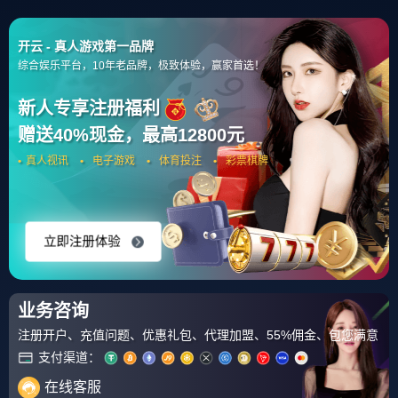
开云专注提供全球足球篮球赛事即时比分直播服务，kaiyun确保数据精准可靠。
中文版
English
Web navigation
Home
实时比分
Content
开云体育2026-高卢雄鸡的绝唱，萨内一剑封喉，法国
绝杀厄瓜多尔挺进八强
Publisher:开云世界杯2026
Time:2026-07-02
Number:158
2026年7月5日,这个日子将被刻进世界杯的历史，也会被每一个法国
球迷铭记于心，在卡塔尔卢赛尔体育场那令人窒息的夜晚，当主裁判
吹响终场哨声时，比分牌上定格着一个惊心动魄的数字：2:1，法国
队，在淘汰赛的关键战中，凭借萨内在第89分钟的一脚惊天绝杀，将