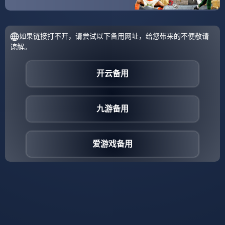
——4分钟，就在所有人都以为比赛将被拖入加时赛时，一位名叫萨内
的“超级替补”站了出来，第89分钟，法国队在后场断球，发动了可能
是全场比赛最后一次有效进攻，拉比奥在中场吸引了防守后将球分给
右路的萨内，萨内面对厄瓜多尔左后卫埃斯图皮南，他没有选择下
底，而是一个急停，将球扣到左脚，随即起脚传中，这记传中球带着
强烈的旋转和弧度，划出一道诡异的抛物线直飞后点，禁区内的姆巴
佩和吉鲁都吸引了多名防守球员，但这球并没有飞向他们，而是直接
转向了球门远角，厄瓜多尔门将多明格斯显然被这记看似传中实则射
门的弧线球欺骗了，他移动一步后才发现不妙，飞身扑救却已鞭长莫
及，皮球贴着横梁下沿，带着全法国人民的期待，应声入网。
2:1！卢赛尔体育场瞬间沸腾了！法国队替补席上的球员们全部冲入场
内，将萨内压在身下，而厄瓜多尔人则瘫倒在地，眼中写满了不甘与
绝望，这粒绝杀球，是萨内个人能力的完美体现，也是法国队永不言
弃精神的胜利，赛后，萨内被评为了全场最佳球员，他激动地说：“我
从未想过能在这个舞台上完成绝杀，当皮球飞进球网的那一刻，我感
觉全世界都在为我欢呼。”