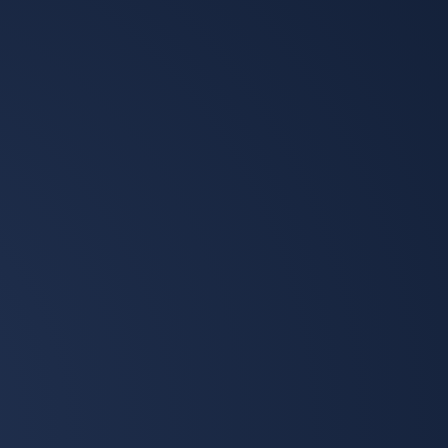
门将的站位——德国门将诺伊尔已经弃门出击——于是用右
球场陷入沸腾，乌拉圭球迷的欢呼声震耳欲聋，这个进球用
不用控球，不用盘带，只需要那千分之一秒的启动和一脚致
击，这种犹豫让他们的进攻变得犹豫不决，传球失去了往日
侧角球开出后被乌拉圭解围，皮球再次落在姆巴佩脚下，这
球时，已经面对德国队最后一名后卫，姆巴佩放慢速度，做
爆射近角，2:0，这是一记无解的死角,德国门将即使做出
后防空虚，姆巴佩正等着这样的机会，果然，下半场第55分
穆西亚拉在禁区弧顶远射破门，将比分改写为2:1，进球
入了乌拉圭队精心布置的陷阱。