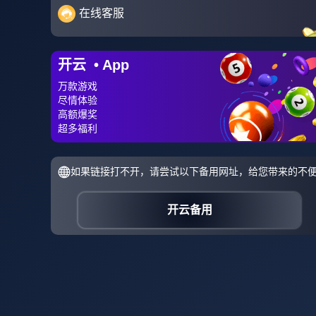
河南燕山开云网络科技有限公司
河南省郑州市经济开发区哈航海东
路152号
2026年
0371-12345678
之间的硬碰
KAIYUNSPORTS@163.com
迷陷入沉默
场比赛中，
比赛开局阶
帅显然对乌
看似奏效，
进球时,往
上半场第2
一步跨出，
速度优势在
姆巴佩如一