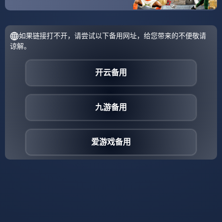
巴西队的领先优势。
如果说穆西亚拉是巴西队进攻的发动机，那么阿利松就是球队防守的
定海神针，在巴西队一度陷入被动、防线疲于奔命的时刻，是阿利松
用一次又一次神勇的扑救,稳住了全队的军心。
比赛的尾声属于巴西队，第86分钟，巴西队发动快速反击，穆西亚拉
在中场再次送出精妙长传，替补上场的罗德里戈高速插上，在禁区内
晃过防守球员后低射破门，3比1，巴西队锁定胜局，全场掌声雷动,穆
西亚拉的名字响彻多哈体育场上空。