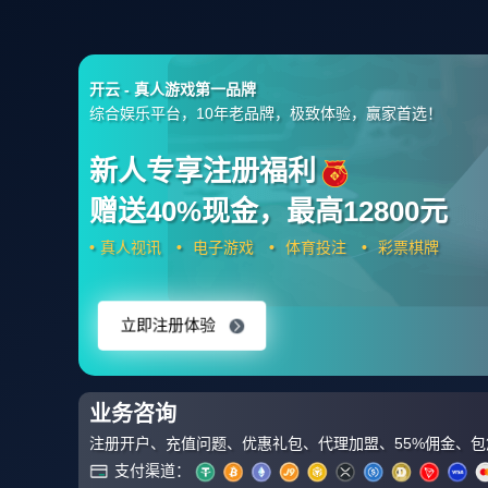
开云专注提供全球足球篮球赛事即时比分直播服务，kai
首页
赛程公布
世界杯热点
Contact us
Home