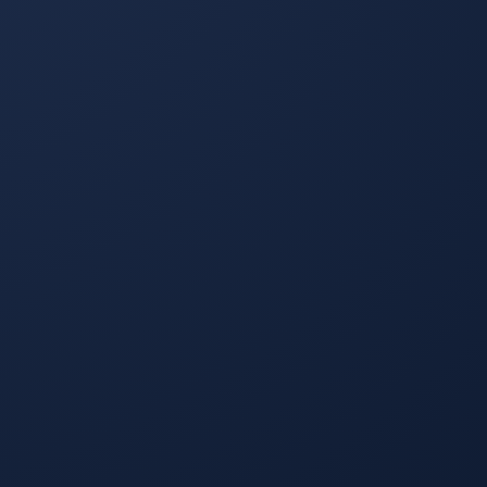
率上以62%对38%占据绝对优势，射门次数达到18次，