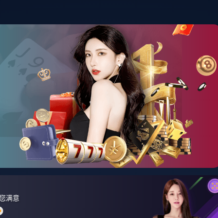
yun确保数据精准可靠。
实时比分
国际足球
实时比分
Content