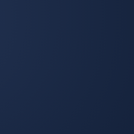
区，哥伦比亚后卫头球解围不远，球恰好落在禁区弧顶处的阿
将的指尖，砸在横梁下沿弹入网窝，4比0！戴维斯完成梅
次，被犯规4次,赛后毫无悬念地被评为全场最佳球员。