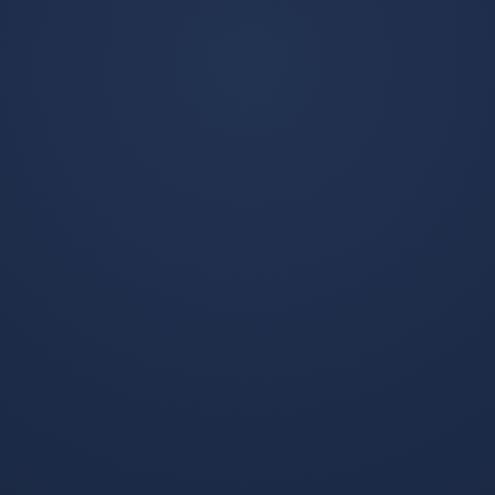
，杀死比赛悬念的一刻到来，德国队获得前场任意球，基米希将球吊入禁
斯脚下，只见他不停球，直接凌空抽射，皮球划出一道诡异的弧线，越过门
场比赛，他贡献了2个进球、1次助攻，传球成功率高达91%，成功过人6