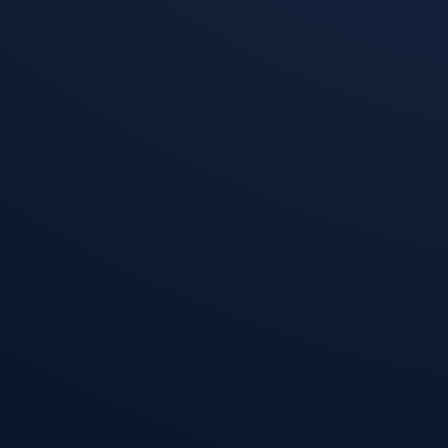
其中射正9
德意志精神
从历史维度
支年轻的德
备的全能型
应。
赛后，德国
了难以置信
维斯则谦虚
随着这场比
的防守逼平
前的态势来
2026年
是胜负的分
Prev: