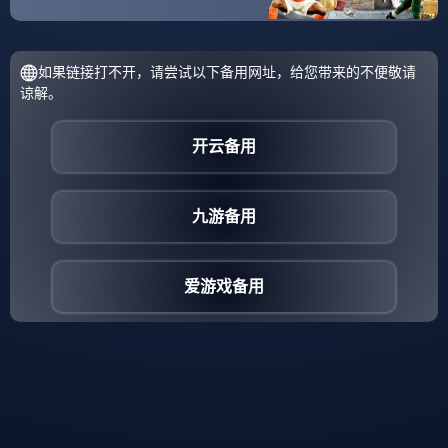
极性的防守体系可能遭遇的天花板，新疆队的未来规划，或许需要认
真考虑：是寻找能与之力敌的“盾”，还是开发更极致、更灵活的“矛”来
规避这种压制？这道难题的答案,可能将决定他们能在冠军之路上走多
远。
聚光灯终会熄灭，数据也会被新的纪录覆盖，但武切维奇在这个夜晚
所展现的一切，会成为一个清晰的注脚，留存在CBA的历史叙事中，
它讲述着个人天赋的璀璨如何能短暂地凌驾于体系之上，也预示着中
国篮球若要真正走向世界舞台，必须培育出能与之对话的“巨人”，天
山脚下，巴尔干风暴渐息，但由此引发的思考与变革，或许才刚刚开
始，这场公牛与飞虎的博弈，最终武切维奇用纯粹的个人能力写下了
序章，而中国篮球的进化故事,正亟待新的作者与更磅礴的篇章。
Prev:开云官网2026-李刚仁，从首尔到多哈，一场跨越万里的足球政
变
Next:开云官网2026-新疆队生死战取胜活塞，字母哥成为关键先生，
当东方铁骑遇上希腊神话