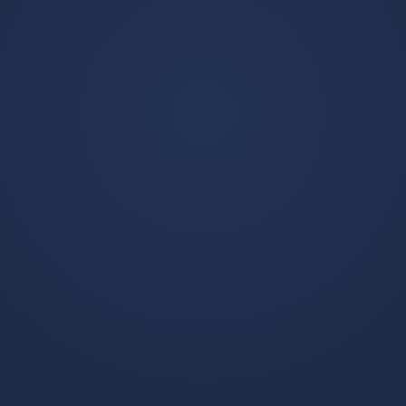
码：秘鲁为何成为“哥伦比亚克星”
胜绝非偶然,回顾两队近5次交锋，秘鲁取得了3胜1平1负的压倒性优势，