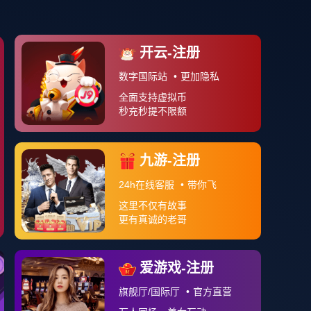
中文版
English