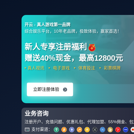
开云专注提供全球足球篮球赛事即时比分直播服务，kai
首页
赛程公布
世界杯热点
Contact us
Home