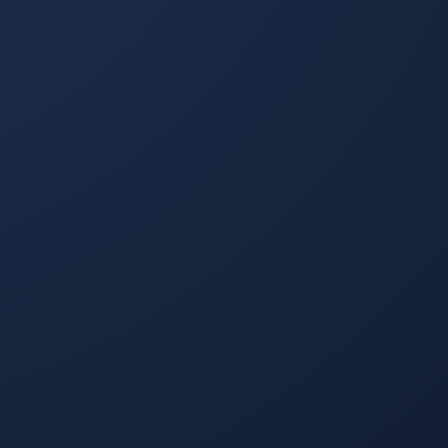
哥伦比亚的中后场往往只留下博尔哈和莱尔马两人负责组织，
次抢断，其中7次直接转化为威胁进攻。
文库拉全场贴身紧逼，不给他内切空间，迫使其只能在边路
动回撤到中场，形成4-5-1的防守阵型；一旦断球成功，整
的身体对抗能力和战术执行力，而奥斯梅恩恰好完美契合。
比亚4分之多，在预选赛仅剩3轮的情况下，出线前景一片
体广泛质疑。
样的秘鲁足球才配得上世界杯。”而奥斯梅恩在混合采访区面
了更好的那支球队是谁。”