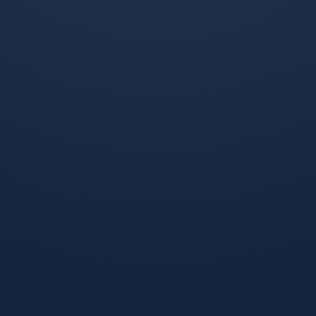
陷制定了完美的抑制方案。
后场出球能力偏弱的问题被无限放大,当迪亚斯和J罗前插参与进攻时，
场压迫恰恰集中于这两人，全场比赛，秘鲁在对方半场完成了惊人的17
防守极具侵略性,哥伦比亚左路迪亚斯虽然技术出众，但秘鲁右后卫阿德
全场比赛，迪亚斯4次过人仅成功1次，这在他职业生涯中极为罕见。
是秘鲁实现了“攻防一体的节奏统一”，当球队处于防守阶段时，奥斯梅恩主
组便以奥斯梅恩为核心，展开“梯次推进”，这种打法要求前锋具备顶级
狮剑指世界杯
倒性的胜利,秘鲁在南美区预选赛积分榜上跃升至第四位，领先身后的哥伦
伦比亚则跌至第七位，陷入附加赛区，球队内部的化学反应问题也遭到媒
内,秘鲁队长格雷罗激动地说：“这不是终点，只是开始，我们展现了什么
依然保持着标志性的冷静：“我们尊重哥伦比亚，但今天在场上，我们证明