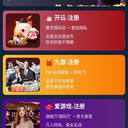
个夜晚，足球的逻辑被彻底改写，亚洲力量以一种近乎暴烈的方式宣
告崛起,而欧洲铁骑则在沉默中接受了一次惨痛的洗礼。
当越南队踏上赛场时，没有人预料到他们会以如此强势的姿态碾压捷
克，捷克队，欧洲足坛的传统劲旅，拥有丰富的世界杯经验和身体对
抗上的绝对优势，他们的后防线由经验丰富的意甲铁卫领衔，中场有
技术细腻的组织核心，锋线上则是一群能冲能抢的硬汉，足球的魅力
恰恰在于它的不可预测性，从比赛的第一分钟开始,越南队便用一种令
人窒息的节奏掌控了全局。