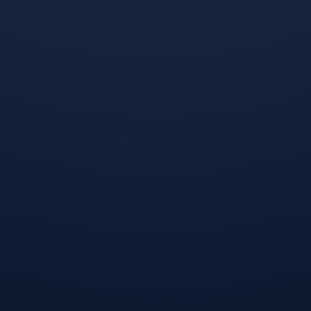
莱万多夫斯基的这粒进球，从某种意义上说，与越南队的横扫形成了
奇妙的对照，一支球队依靠整体和速度完成碾压，另一支球队则依靠
超级巨星的一己之力完成绝杀，两种不同的胜利方式，却共同诠释了
足球的本质——在瞬息万变的比赛中，谁能够把握住关键时刻,谁就能
改变历史。
2026年世界杯的这场焦点战，注定不会被人遗忘，越南队的横扫让人
重新审视亚洲足球的崛起速度——他们不再是那些年世界杯上的“鱼
腩”，而是有能力在欧洲强队面前挺起胸膛的硬骨头，而莱万多夫斯基
的致命一击则再次证明：无论球队的整体表现如何，拥有一个能够在
绝境中完成终结的超级射手,永远是通往胜利的最可靠保障。
这个夜晚，足球给了所有人一个巨大的惊喜，有人在冷门中见证历
史，有人在绝杀中感受激情，越南的欢呼声与波兰的狂喜交织在一
起，构成了一曲属于2026年世界杯的壮丽乐章，而这,仅仅是故事的开
始。