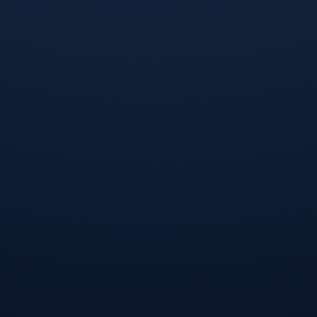
已经提前出线，而冰岛队与秘鲁同积三分，但冰岛凭借这场胜利的巨
大优势——无论是基于净胜球还是胜负关系，已经牢牢掌握了出线的
主动权，最后一轮，冰岛只要战平本组最弱的对手，几乎就将铁定出
线，而秘鲁队，即使最后一轮大胜，也必须看冰岛队的脸色，这支南
美劲旅的命运,已经不完全掌握在自己手中了。
这场比赛，是对足球哲学最生动的诠释，巴西用天赋与进攻赢得胜
利，冰岛用纪律与防守捍卫尊严，维尼修斯证明了巨星的价值，而冰
岛全队则证明了团队的力量，秘鲁人空有华丽的控球，却在最关键的
时刻缺乏一把能够刺穿冰墙的利刃，2026世界杯的舞台上，冰岛队用
一场经典的“雪崩式防守”，为自己的出线之路铺就了一块坚冰，而他
们与巴西队一道，一个用进攻，一个用防守，共同谱写了F组最荡气
回肠的篇章，对于所有球迷来说，这不仅仅是一场比赛，而是一部关
于信念、勇气与战术执行的史诗。
Prev:开云体育app-冷门之夜，2026世界杯焦点战，越南横扫捷克，
莱万多夫斯基完成致命一击
Next:开云平台-波斯铁骑震天下，伊朗力克克罗地亚，费利克斯绝命