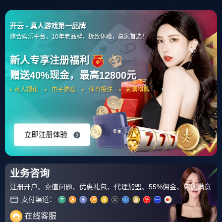
开云专注提供全球足球篮球赛事即时比分直播服务，kaiyun确保数据精准可靠。
中文版
English
Web navigation
Home
实时比分
Content
开云体育官网-冰岛雪崩式防守瓦解秘鲁，维尼修斯领
衔巴西锁定F组头名
Publisher:开云世界杯2026
Time:2026-06-15
Number:95
2026年世界杯F组的出线形势，在小组赛第二轮战罢后变得异常明
朗，却又暗藏玄机，两场比赛的结果，像两记重锤，敲定了这个小组
的基本格局：巴西队凭借维尼修斯的出色发挥，以一场干净利落的胜
利锁定小组头名；而真正的戏剧性，却发生在另一片球场——冰岛，