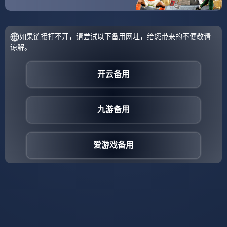
比赛开始后，秘鲁队果然占据了控球率的绝对优势，他们试图通过细
腻的短传渗透，撕开冰岛队的防线，他们面对的，是全世界最懂得如
何“守住”的球队，冰岛队摆出的是一种近乎极致的防守阵型，中后场
八名球员如同筑起一道冰墙，几乎不留任何缝隙，他们放弃了控球，
放弃了场面，放弃了一切虚名，只为了一个目标：不丢球，秘鲁队的
进攻一次次撞在这堵墙上，无功而返，前场的头号球星被冰岛两名后
卫如影随形地贴身盯防，只要他拿球，立刻就会陷入三到四人的包
夹，整个上半场，秘鲁队虽然控球率高达七成，但真正威胁到球门的