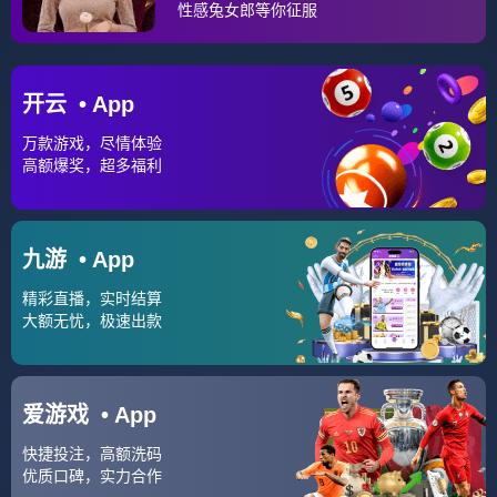
背一拨，球精准地穿过对方后卫的裆下，随后他加速摆脱，在禁区弧
顶处送出一记手术刀般的直塞，助攻队友巴尔加斯扳平比分，整个动
作行云流水，仿佛跳着弗拉门戈舞步,让所有防守者望尘莫及。
下半场，比赛进入白热化阶段，喀麦隆队加强了中场的拦截，试图用
身体对抗压制佩德里的发挥，但佩德里却像一条泥鳅，总能在缝隙中
游走，第67分钟，智利队获得前场任意球，距离球门约25米，所有人
都以为会由队内头号射手桑切斯主罚，但佩德里却主动走到了球前，
他深吸一口气，助跑，起脚——皮球划出一道诡异的弧线，绕过人
墙，在门将指尖前急速下坠，砸入球门右下角，2:1！纪念碑球场彻底
沸腾了，这个进球几乎是1994年那场比赛中智利传奇射手萨莫拉诺经
典任意球的复刻，而完成它的,却是一个年仅23岁的年轻人。