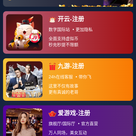
球的前锋，而是那位在中场默默统治比赛的荷兰归化球员——德容。
比赛开始前，外界普遍看好克罗地亚，这支曾两度闯入世界杯四强的
球队，拥有莫德里奇、科瓦契奇等顶级中场，比赛经验丰富，而伊朗
队虽然主场作战，但整体实力被认为略逊一筹，足球的魅力就在于,纸
面实力从来不是决定胜负的唯一因素。
从第一分钟起，伊朗队就展现了极强的战术纪律和求胜欲望，他们没
有选择保守防守，而是主动在中场施压，用积极的拼抢打乱克罗地亚
的节奏，而这一切的战术核心,正是身披伊朗队6号球衣的德容。
德容的表现堪称教科书级别，他并非传统意义上的防守型后腰，也不
是纯粹的进攻组织者，而是一种介于两者之间的“中场自由人”，他能
够精准地在防线身前拦截，也能第一时间将球转移到前场空当，全场
比赛，德容完成了12次成功抢断，传球成功率高达91%，其中穿透性
传球多达6次，直接制造了两次绝佳机会，更令人惊叹的是，他在高强
度对抗下依然保持冷静,几乎每一次出球都经过深思熟虑。
第23分钟，正是德容的一次中场断球，直接发起反击，他在禁区弧顶
吸引两名防守球员后，轻巧地将球分给左边插上的塔雷米，后者低射