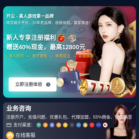
开云专注提供全球足球篮球赛事即时比分直播服务，kaiyun确保数据精准可靠。
中文版
English
Web navigation
Home
实时比分
Content
开云平台-中场铁闸与波斯铁骑的逆袭，2026世界杯C
组，伊朗险胜克罗地亚，德容表现抢眼
Publisher:开云世界杯2026
Time:2026-06-18
Number:103
2026年世界杯小组赛C组第二轮的一场焦点战，在德黑兰阿扎迪体育
场燃起战火，伊朗队坐镇主场，迎战欧洲劲旅克罗地亚，当裁判吹响
终场哨音时，比分定格在2比1，伊朗险胜克罗地亚，收获小组赛两连
胜，基本锁定了出线名额，而这场胜利的背后，最耀眼的球员并非进